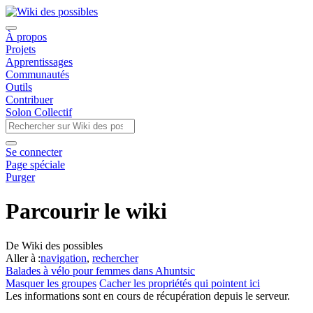
À propos
Projets
Apprentissages
Communautés
Outils
Contribuer
Solon Collectif
Se connecter
Page spéciale
Purger
Parcourir le wiki
De Wiki des possibles
Aller à :
navigation
,
rechercher
Balades à vélo pour femmes dans Ahuntsic
Masquer les groupes
Cacher les propriétés qui pointent ici
Les informations sont en cours de récupération depuis le serveur.