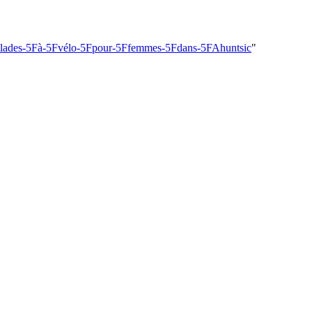
/:Balades-5Fà-5Fvélo-5Fpour-5Ffemmes-5Fdans-5FAhuntsic
"