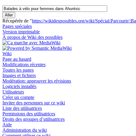
Récupérée de "
https://wikidespossibles.org/wiki/Spécial:Parcourir
Pages spéciales
Version imprimable
À propos de Wiki des possibles
Wiki
Page au hasard
Modifications récentes
Toutes les pages
Images et fichiers
Modération: approuver les révisions
Logiciels installés
Utilisateurs
Créer un compte
Inviter des personnes sur ce wiki
Liste des utilisatrices
Permissions des utilisatrices
Droits des groupes d’utilisatrices
Aide
Administration du wiki
Comment utiliser ce wiki